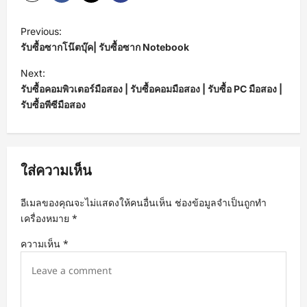
P
Previous:
o
รับซื้อซากโน๊ตบุ๊ค| รับซื้อซาก Notebook
s
Next:
t
รับซื้อคอมพิวเตอร์มือสอง | รับซื้อคอมมือสอง | รับซื้อ PC มือสอง |
รับซื้อพีซีมือสอง
n
a
v
ใส่ความเห็น
i
g
อีเมลของคุณจะไม่แสดงให้คนอื่นเห็น
ช่องข้อมูลจำเป็นถูกทำ
a
เครื่องหมาย
*
t
ความเห็น
*
i
o
n