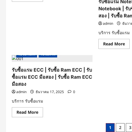
more
รับซื้อแรม Note
about
Notebook | รับ
รับ
ซื้อ
สอง | รับซื้อ 
แร
มโน๊
admin
ธันวา
ตบุ๊ค
|
บริการ รับซื้อแรม
รับ
ซื้อ
Ram
Re
Read More
โน๊
mo
ตบุ๊ค
abo
|
รับซื้อ Ram
รับซื้อแรม
รับ
รับ
ซื้อ
ซื้อ
แร
แร
No
รับซื้อแรม ECC | รับซื้อ Ram ECC | รับ
มโน๊
|
ตบุ๊
รับ
ซื้อแรม ECC มือสอง | รับซื้อ Ram ECC
คมือ
ซื้อ
สอง
มือสอง
Ra
|
No
รับ
admin
ธันวาคม 17, 2025
0
|
ซื้อ
รับ
Ram
บริการ รับซื้อแรม
ซื้อ
โน๊
แร
ตบุ๊
No
Read
คมือ
Read More
มือ
more
สอง
สอง
about
|
รับ
รับ
Posts
1
2
3
ซื้อ
ซื้อ