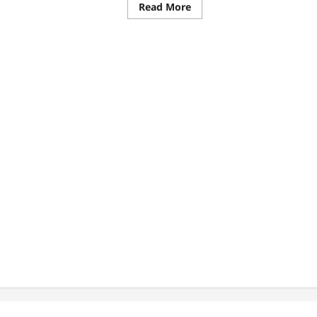
ซื้อ
Read
Read More
ut
ก
พีซี
more
เสีย
about
รับ
พิวเตอร์
ซื้อ
คอมพิวเตอร์
มือ
สอง
|
ม
รับ
|
ซื้อ
คอม
มือ
สอง
|
รับ
ซื้อ
PC
มือ
สอง
|
รับ
ซื้อ
พีซี
มือ
สอง